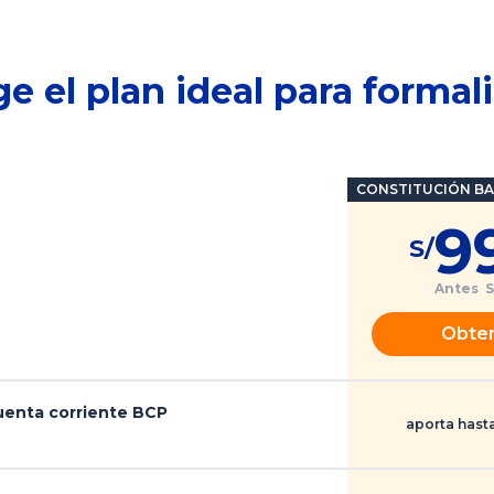
e el plan ideal para formal
CONSTITUCIÓN BA
9
S/
Antes S
Obte
cuenta corriente BCP
aporta hast