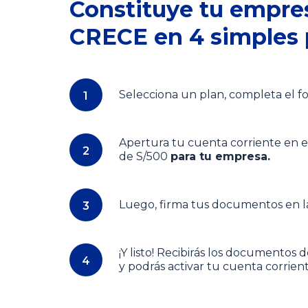
Constituye tu empre
CRECE en 4 simples 
Selecciona un plan, completa el fo
1
1
Apertura tu cuenta corriente en 
2
2
de S/500
para tu empresa.
Luego, firma tus documentos en la
3
3
¡Y listo! Recibirás los documentos
4
4
y podrás activar tu cuenta corrient