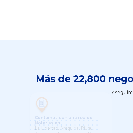
Más de 22,800 negoc
Y seguimo
Contamos con una red de
Notarías en:
La Libertad, Arequipa, Piura,