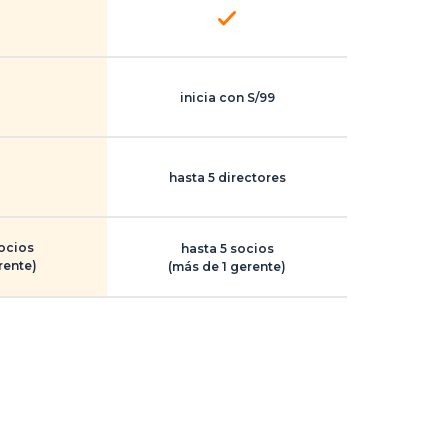
inicia con S/99
hasta 5 directores
socios
hasta 5 socios
rente)
(más de 1 gerente)