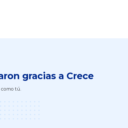
aron gracias a Crece
s como tú.