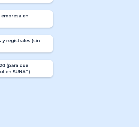
u empresa en
 y registrales (sin
20 (para que
sol en SUNAT)