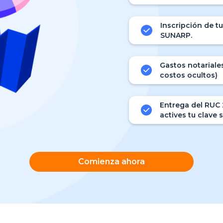
Inscripción de t
SUNARP.
Gastos notariales
costos ocultos)
Entrega del RUC 
actives tu clave 
Comienza ahora