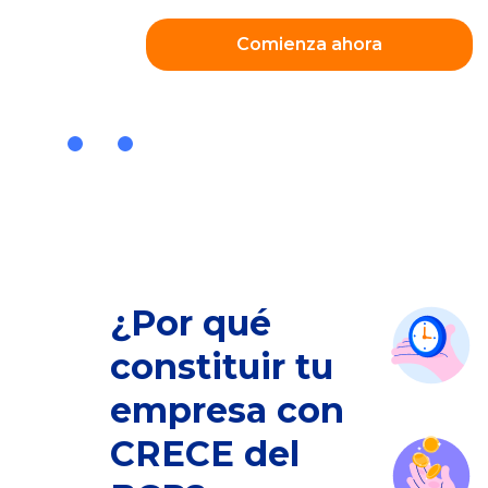
obtén
Comienza
ahora
tu
minuta
Slide 2 of 3.
y
RUC
20
¿Por qué
constituir tu
empresa con
CRECE del