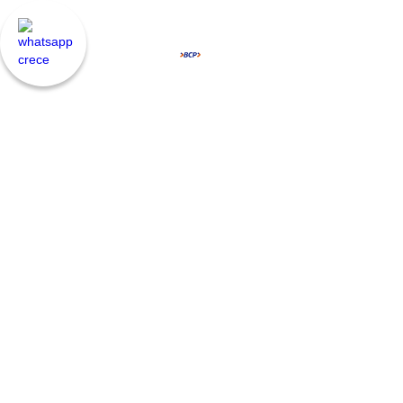
Con
Crece
del
BCP
formaliza
tu
negocio,