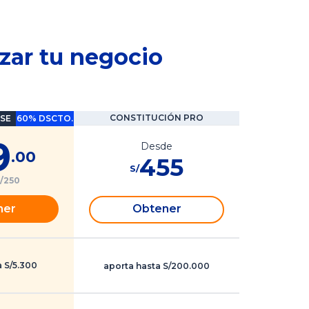
izar tu negocio
CONSTITUCIÓN PRO
SE
60% DSCTO.
9
Desde
.00
455
S/
/250
ner
Obtener
a S/5.300
aporta hasta S/200.000