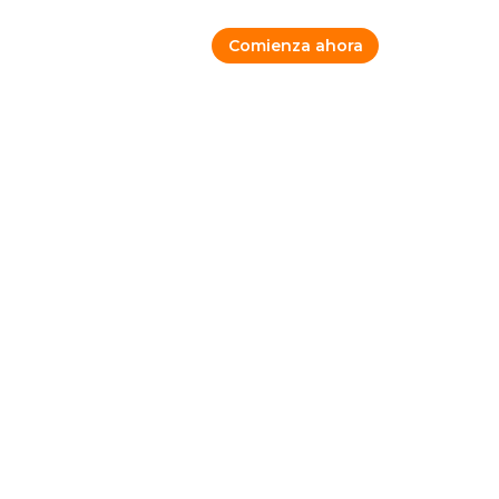
Comienza
ahora
os
Ingresa
a tu cuenta